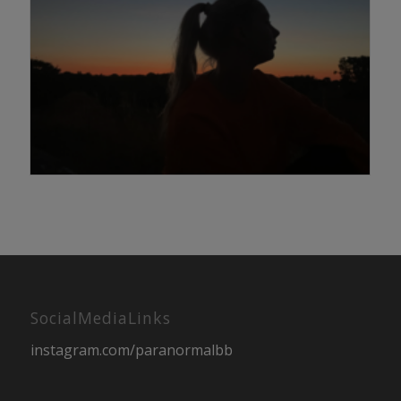
SocialMediaLinks
instagram.com/paranormalbb