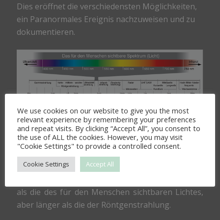
Dies eröffnet die verschiedensten Möglichkeiten,
ein Paranormales Ereignis nachzuweisen und zu
dokumentieren.
We use cookies on our website to give you the most
relevant experience by remembering your preferences
Ultraviolettes Licht
oder
Schwarzlicht
ist für den
and repeat visits. By clicking “Accept All”, you consent to
the use of ALL the cookies. However, you may visit
Menschen unsichtbare elektromagnetische
"Cookie Settings" to provide a controlled consent.
Strahlung mit einer Wellenlänge, von 1 nm bis 380
Cookie Settings
Accept All
nm, die Frequenz der Strahlung reicht also von
789 THz (380 nm) bis 300 PHz (1 nm) die kürzer ist,
als die des für den Menschen sichtbaren Lichtes,
aber länger als die der Röntgenstrahlung.